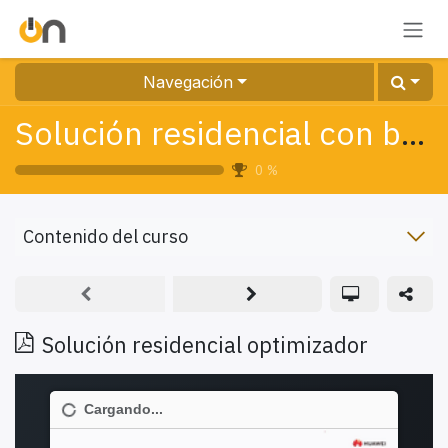
Ir al contenido
Navegación
Solución residencial con baterías
0
%
Contenido del curso
Solución residencial optimizador