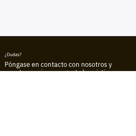
¿Dudas?
Póngase en contacto con nosotros y
nuestro equipo con gusto le asistira.
Llámanos
+1 555-555-5556
Envíenos un mensaje
info@operadoresn.com