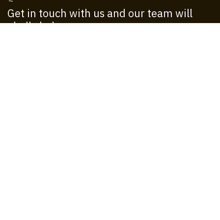
Get in touch with us and our team will
gladly help you.
Call us
+1 555-555-5556
Send us a message
info@operadoresn.com
Follow us