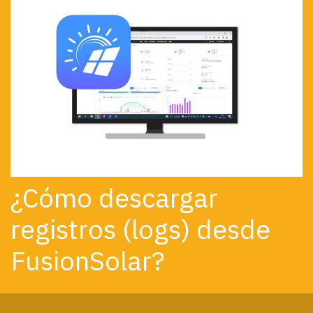
¿Cómo descargar
registros (logs) desde
FusionSolar?