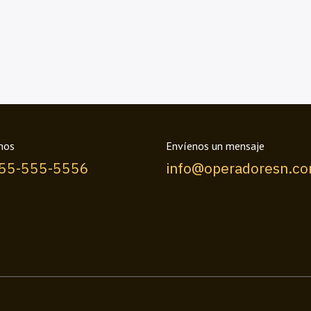
nos
Envíenos un mensaje
555-555-5556
info@operadoresn.c