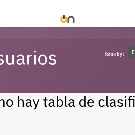
suarios
E
Rank by :
no hay tabla de clasifi